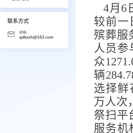
4月
较前一
联系方式
殡葬服
邮箱
qdbzxh@163.com
人员参
众127
辆284
选择鲜
万人次，
祭扫平
服务机