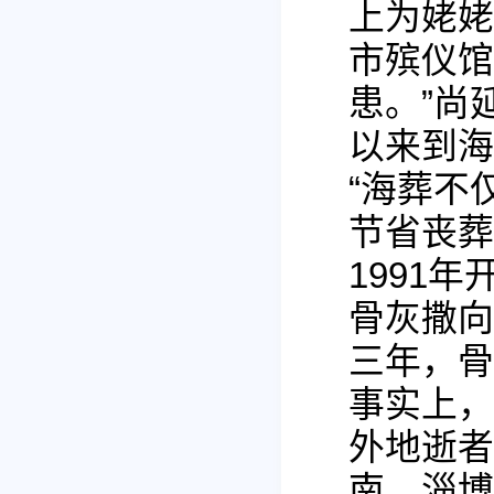
上为姥姥
市殡仪馆
患。”尚
以来到海
“海葬不
节省丧葬
1991
骨灰撒向
三年，骨
事实上，
外地逝者
南、淄博