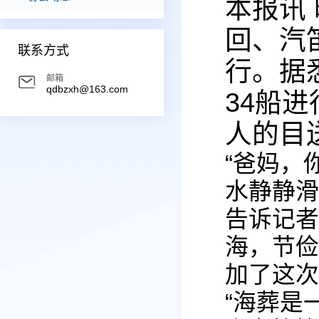
本报讯
回、汽
联系方式
行。据
邮箱
qdbzxh@163.com
34船
人的目
“爸妈，
水静静滑
告诉记者
海，节俭
加了这次
“海葬是