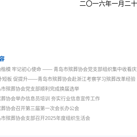
二
〇
一
六年一月二
容
楷模 牢记初心使命 —— 青岛市殡葬协会党支部组织集中收看
 补短板 促提升——青岛市殡葬协会赴浙江考察学习殡葬改革经验
岛市殡葬协会党支部顺利完成换届选举
殡葬协会举办信息员培训 夯实行业信息宣传工作
殡葬协会召开第三届第一次会长办公会
市殡葬协会支部召开2025年度组织生活会