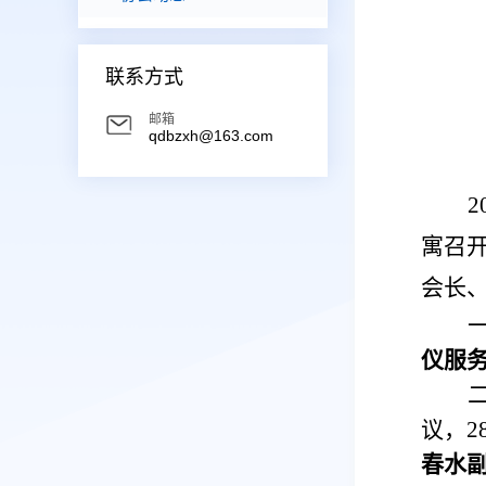
联系方式
邮箱
qdbzxh@163.com
2
寓召
会长
仪服
议，2
春水