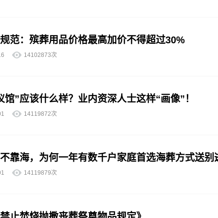
规范：殡葬用品价格最高加价不得超过30%
7-16
14102873次
仪馆”应该什么样？业内资深人士这样“画像”！
7-01
14119872次
不靠海，为何一年有数千户家庭首选海葬方式送别
7-01
14119879次
禁止焚烧抛撒丧葬祭奠物品规定》