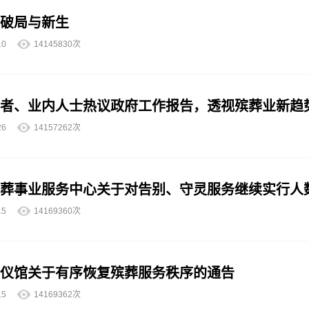
破局与新生
6-10
14145830次
者、业内人士热议政府工作报告，透视殡葬业新趋
5-26
14157262次
葬事业服务中心关于对告别、守灵服务继续实行人
5-15
14169360次
仪馆关于有序恢复殡葬服务秩序的通告
5-15
14169362次