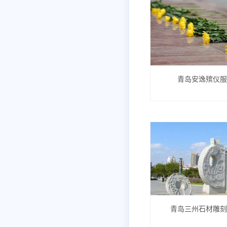
青岛安逸殡仪
青岛三州石材雕